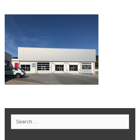
Search
for: