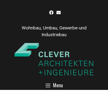
Inhalt
Skip
springen
to
content
Wohnbau, Umbau, Gewerbe-und
Industriebau
Menu
Autohaus Marsberg,
Werkstatthalle