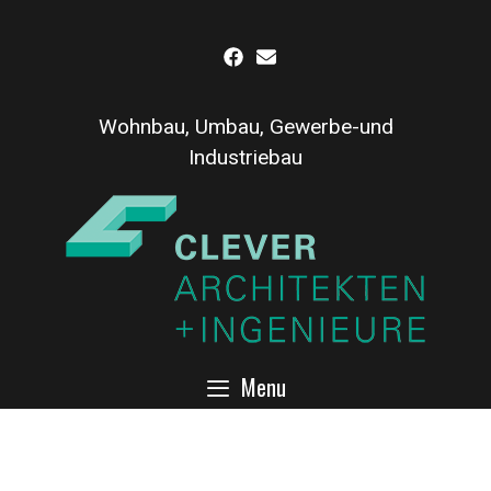
Inhalt
Skip
springen
to
content
Wohnbau, Umbau, Gewerbe-und
Industriebau
Menu
Moderne Wohnanlage mit
vielen Verspüngen in der