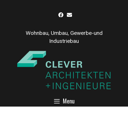
Inhalt
Skip
springen
to
content
Wohnbau, Umbau, Gewerbe-und
Industriebau
Menu
Umbau eines 60er Jahre
Bungalows zu einem