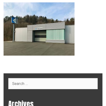
Search
for:
Archives