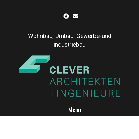
Inhalt
Skip
springen
to
content
Wohnbau, Umbau, Gewerbe-und
Industriebau
Menu
Versandhalle