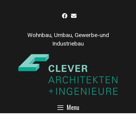
Inhalt
Skip
springen
to
content
Wohnbau, Umbau, Gewerbe-und
Industriebau
Menu
Industriegebäude