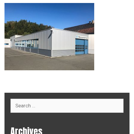
Search
for:
Archives