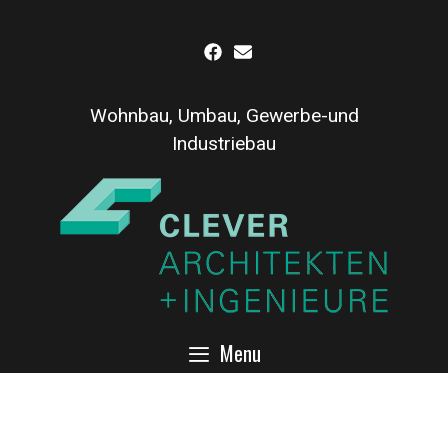
Inhalt
Skip
springen
to
content
Wohnbau, Umbau, Gewerbe-und
Industriebau
Menu
Umbau Metzgerei
Verkaufsraum