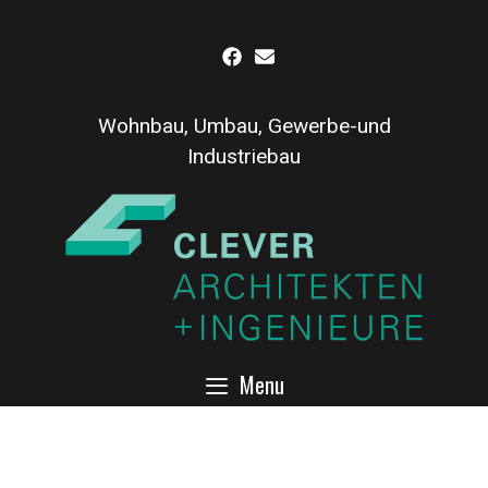
Inhalt
Skip
springen
to
content
Wohnbau, Umbau, Gewerbe-und
Industriebau
Menu
Hochregallager