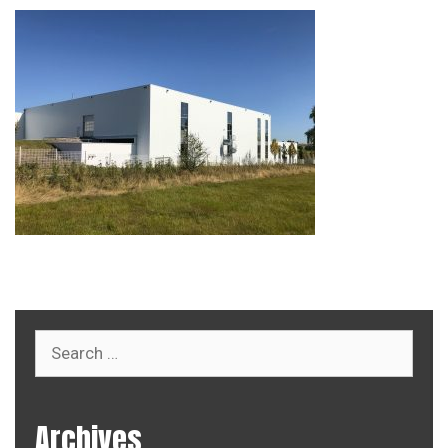
Search
for:
Archives