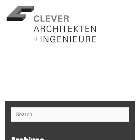
http://clever-architekten.de/wp-
content/uploads/2018/07/cropped-clever-logo-sw-
2.jpg
Search
for: