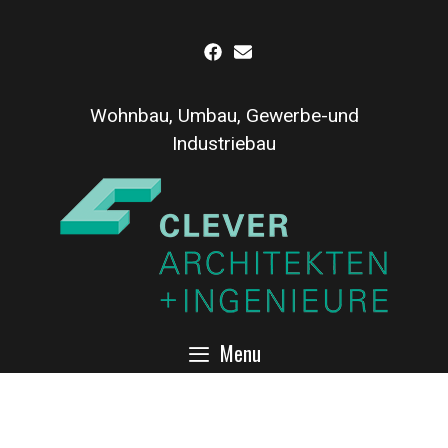
Inhalt
Skip
springen
to
content
Wohnbau, Umbau, Gewerbe-und
Industriebau
Menu
cropped-clever-logo-sw-2.jpg