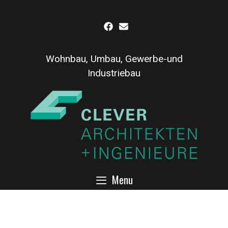
Inhalt
Skip
springen
to
content
Wohnbau, Umbau, Gewerbe-und
Industriebau
Menu
Showroomgebäüde Ritzenhoff