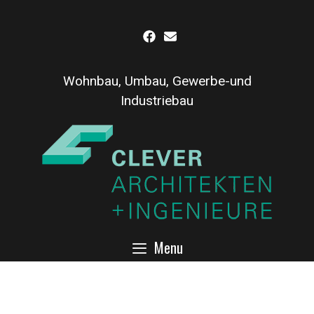
Inhalt
Skip
springen
to
content
Wohnbau, Umbau, Gewerbe-und
Industriebau
Menu
Thimm Clever