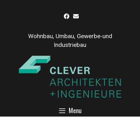
Inhalt
Skip
springen
to
content
Wohnbau, Umbau, Gewerbe-und
Industriebau
Menu
schwebende Treppe mit
verschiedenen Materialien