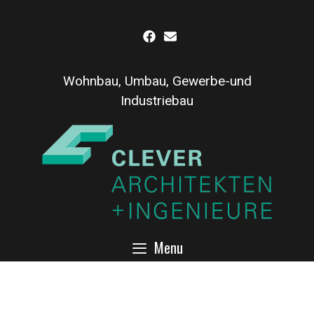
Inhalt
Skip
springen
to
content
Wohnbau, Umbau, Gewerbe-und
Industriebau
Menu
Haus-Bau-Logo-Buttom